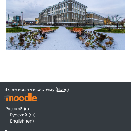
Вы не вошли в систему (
Вход
)
Русский ‎(ru)‎
Русский ‎(ru)‎
English ‎(en)‎